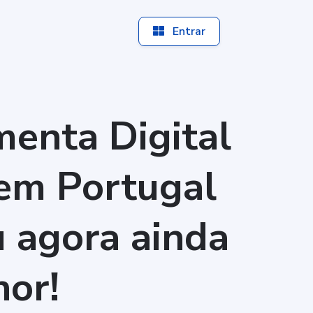
Entrar
enta Digital
em Portugal
u agora ainda
or!