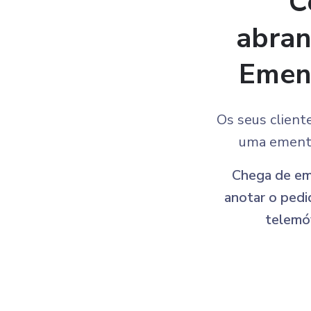
C
abran
Ement
Os seus client
uma ementa 
Chega de em
anotar o pedi
telemóv