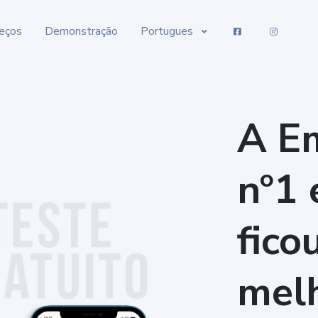
eços
Demonstração
Portugues
A Em
nº1 
fico
melh