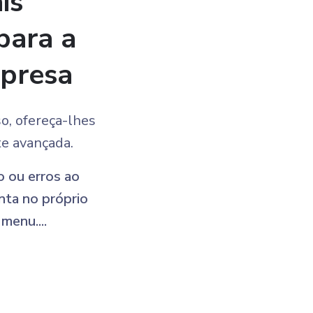
is
para a
mpresa
o, ofereça-lhes
te avançada.
 ou erros ao
nta no próprio
menu....