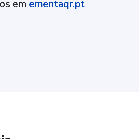
nos em
ementaqr.pt