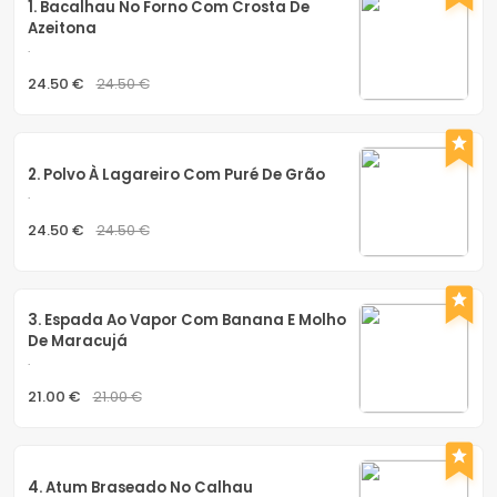
1. Bacalhau No Forno Com Crosta De 
Azeitona
.
24.50 €
24.50 €
2. Polvo À Lagareiro Com Puré De Grão
.
24.50 €
24.50 €
3. Espada Ao Vapor Com Banana E Molho 
De Maracujá
.
21.00 €
21.00 €
4. Atum Braseado No Calhau