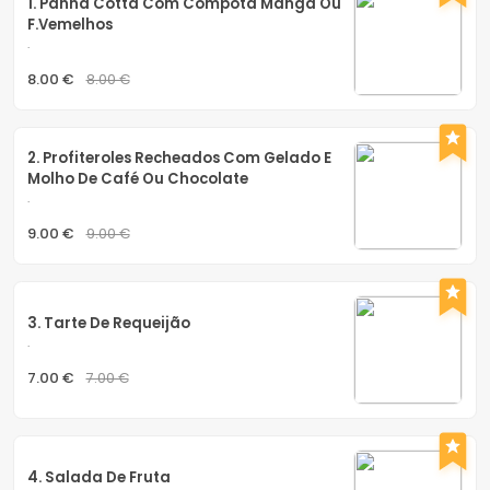
1. Panna Cotta Com Compota Manga Ou 
F.vemelhos
.
8.00 €
8.00 €
2. Profiteroles Recheados Com Gelado E 
Molho De Café Ou Chocolate
.
9.00 €
9.00 €
3. Tarte De Requeijão
.
7.00 €
7.00 €
4. Salada De Fruta