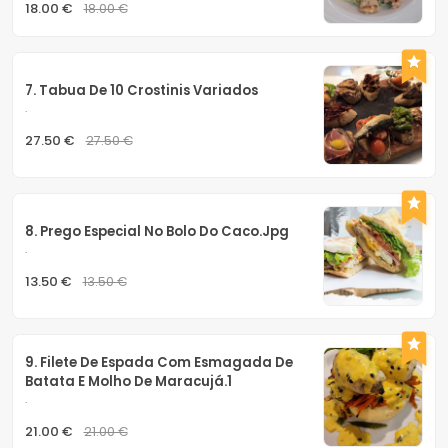
18.00 €
18.00 €
7. Tabua De 10 Crostinis Variados
.
27.50 €
27.50 €
8. Prego Especial No Bolo Do Caco.jpg
.
13.50 €
13.50 €
9. Filete De Espada Com Esmagada De 
Batata E Molho De Maracujá.1
.
21.00 €
21.00 €