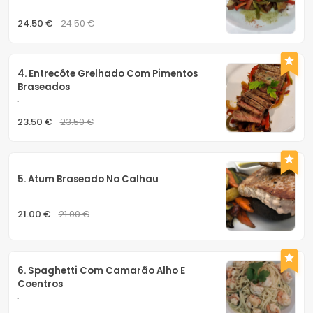
.
24.50 €
24.50 €
4. Entrecôte Grelhado Com Pimentos 
Braseados
.
23.50 €
23.50 €
5. Atum Braseado No Calhau
.
21.00 €
21.00 €
6. Spaghetti Com Camarão Alho E 
Coentros
.