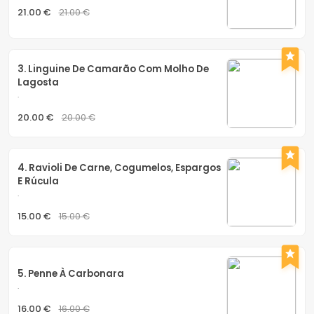
21.00 €
21.00 €
3. Linguine De Camarão Com Molho De 
Lagosta
.
20.00 €
20.00 €
4. Ravioli De Carne, Cogumelos, Espargos 
E Rúcula
.
15.00 €
15.00 €
5. Penne À Carbonara
.
16.00 €
16.00 €