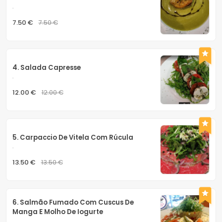
.
7.50 €
7.50 €
4. Salada Capresse
.
12.00 €
12.00 €
5. Carpaccio De Vitela Com Rúcula
.
13.50 €
13.50 €
6. Salmão Fumado Com Cuscus De 
Manga E Molho De Iogurte
.