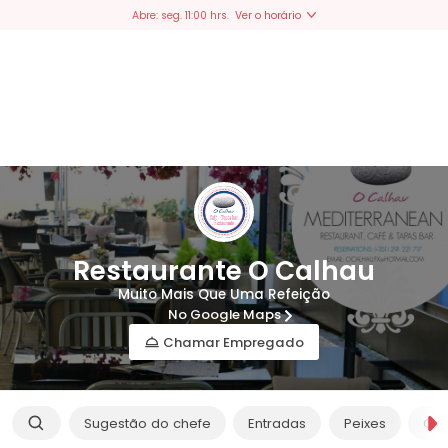
Abre: seg. 11:00 hrs.
Ver o horário
Portuguese
Restaurante O Calhau
Muito Mais Que Uma Refeição
No Google Maps
Chamar Empregado
Sugestão do chefe
Entradas
Peixes
Car